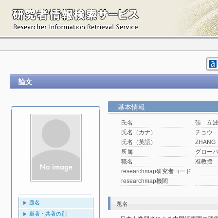
論文
基本情報
氏名
張 立
氏名（カナ）
チョウ
氏名（英語）
ZHANG
所属
グロー
職名
准教授
researchmap研究者コード
researchmap機関
題名
題名
単著・共著の別