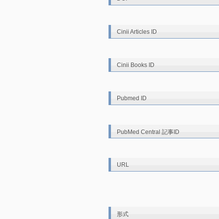
Cinii Articles ID
Cinii Books ID
Pubmed ID
PubMed Central 記事ID
URL
形式