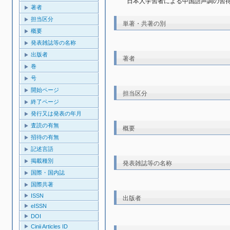
日本人学習者による中国語声調の習得
著者
担当区分
単著・共著の別
概要
発表雑誌等の名称
出版者
著者
巻
号
開始ページ
担当区分
終了ページ
発行又は発表の年月
査読の有無
概要
招待の有無
記述言語
掲載種別
発表雑誌等の名称
国際・国内誌
国際共著
ISSN
出版者
eISSN
DOI
Cinii Articles ID