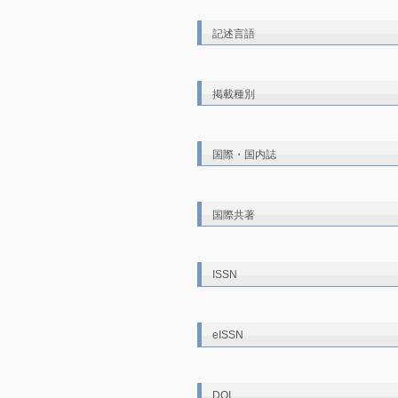
記述言語
掲載種別
国際・国内誌
国際共著
ISSN
eISSN
DOI