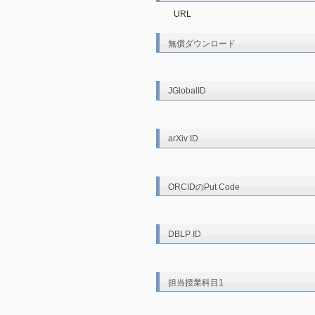
URL
無償ダウンロード
JGlobalID
arXiv ID
ORCIDのPut Code
DBLP ID
担当授業科目1