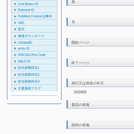
巻
Cinii Books ID
Pubmed ID
PubMed Central 記事ID
号
URL
形式
無償ダウンロード
開始ページ
JGlobalID
arXiv ID
ORCIDのPut Code
DBLP ID
終了ページ
担当授業科目1
担当授業科目2
担当授業科目3
発行又は発表の年月
主要業績フラグ
201005
査読の有無
招待の有無