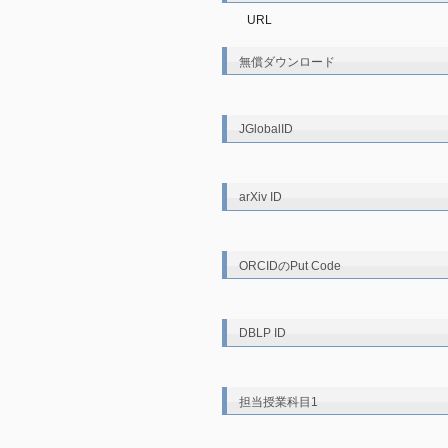
URL
無償ダウンロード
JGlobalID
arXiv ID
ORCIDのPut Code
DBLP ID
担当授業科目1