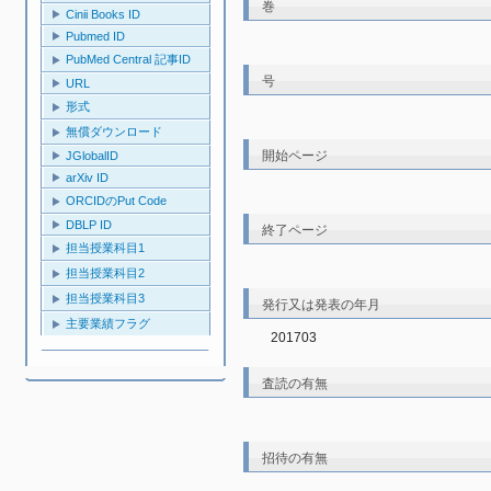
巻
Cinii Books ID
Pubmed ID
PubMed Central 記事ID
号
URL
形式
無償ダウンロード
開始ページ
JGlobalID
arXiv ID
ORCIDのPut Code
DBLP ID
終了ページ
担当授業科目1
担当授業科目2
担当授業科目3
発行又は発表の年月
主要業績フラグ
201703
査読の有無
招待の有無