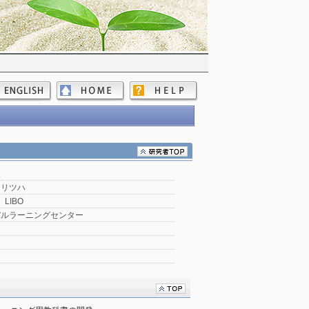
波
 リツハ
 LIBO
バルラーニングセンター