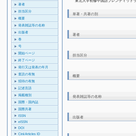
東北大学初修中国語ブレンディッド
著者
担当区分
単著・共著の別
概要
発表雑誌等の名称
出版者
著者
巻
号
開始ページ
担当区分
終了ページ
発行又は発表の年月
査読の有無
概要
招待の有無
記述言語
掲載種別
発表雑誌等の名称
国際・国内誌
国際共著
ISSN
出版者
eISSN
DOI
Cinii Articles ID