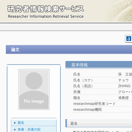
論文
基本情報
氏名
張 立
氏名（カナ）
チョウ
氏名（英語）
ZHANG
所属
グロー
職名
准教授
researchmap研究者コード
researchmap機関
題名
題名
単著・共著の別