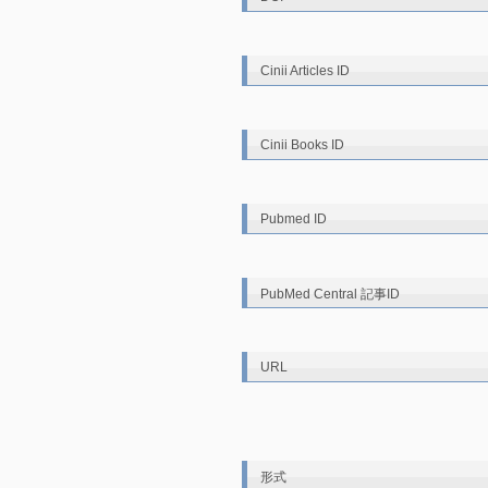
Cinii Articles ID
Cinii Books ID
Pubmed ID
PubMed Central 記事ID
URL
形式