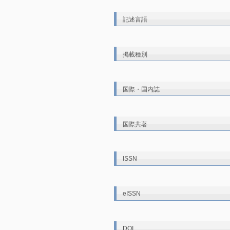
記述言語
掲載種別
国際・国内誌
国際共著
ISSN
eISSN
DOI