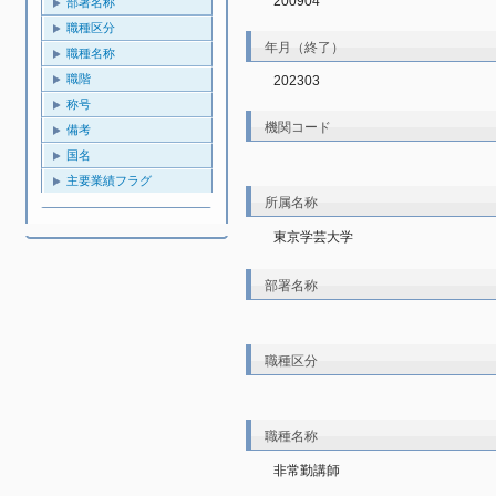
200904
部署名称
職種区分
年月（終了）
職種名称
職階
202303
称号
機関コード
備考
国名
主要業績フラグ
所属名称
東京学芸大学
部署名称
職種区分
職種名称
非常勤講師