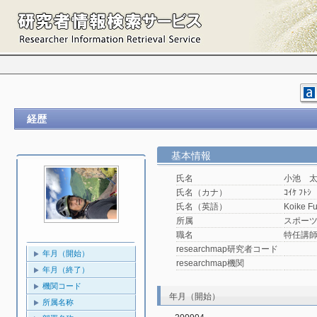
経歴
基本情報
氏名
小池 
氏名（カナ）
ｺｲｹ ﾌﾄｼ
氏名（英語）
Koike Fu
所属
スポーツ
職名
特任講
researchmap研究者コード
年月（開始）
researchmap機関
年月（終了）
機関コード
年月（開始）
所属名称