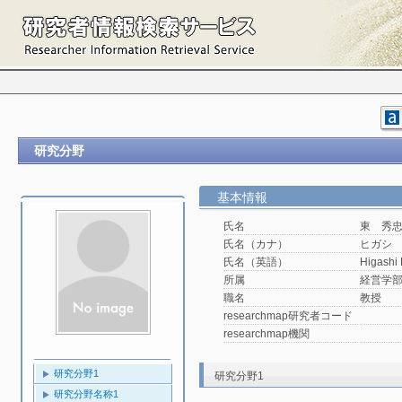
研究分野
基本情報
氏名
東 秀
氏名（カナ）
ヒガシ
氏名（英語）
Higashi
所属
経営学部
職名
教授
researchmap研究者コード
researchmap機関
研究分野1
研究分野1
研究分野名称1