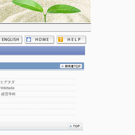
忠
 ヒデタダ
 Hidetada
 経営学科